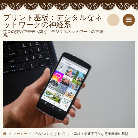
プリント基板：デジタルなネ
ットワークの神経系
検
プロの技術で未来へ繋ぐ、デジタルネットワークの神経
系。
索
>
メーカー
>
ビジネスにおけるプリント基板：必要不可欠な電子機器の基盤