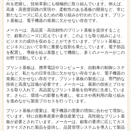
向を把握し、技術革新にも積極的に取り組んでいます。例えば、
高速・高密度回路の実現や、柔軟性のある基板の開発など、常に
新たなニーズに応えるための取り組みが行われています。プリン
ト基板は、電子機器の発展に欠かせない存在です。
メーカーは、高品質・高信頼性のプリント基板を提供すること
で、顧客のニーズに応えています。このような取り組みにより、
ビジネスの成功を収めることができています。プリント基板は、
ビジネスにおいて非常に重要な役割を果たしています。電子部品
を配置し、導線を結ぶ基盤として機能し、多くのメーカーがこの
分野で活動しています。
プリント基板は、携帯電話やコンピュータ、自動車の制御システ
ムなど、私たちの日常生活に欠かせない存在であり、電子機器の
発展に欠かせない存在です。プリント基板の製造には、専門的な
技術と高度な設備が必要です。メーカーは、最新の技術とプロセ
スを取り入れて、高品質なプリント基板を効率的に生産していま
す。さらに、環境への影響も考慮し、省エネや再利用の取り組み
を進めながら製造プロセスを行っています。
プリント基板の需要は、電子機器の需要の増加に合わせて増加し
ています。特に自動車産業や通信産業では、高性能なプリント基
板が必要とされています。メーカーは、顧客の要求に応じてカス
タマイズされた製品を提供し、品質管理システムを導入して製品