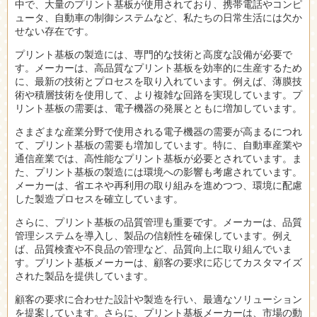
中で、大量のプリント基板が使用されており、携帯電話やコンピ
ュータ、自動車の制御システムなど、私たちの日常生活には欠か
せない存在です。
プリント基板の製造には、専門的な技術と高度な設備が必要で
す。メーカーは、高品質なプリント基板を効率的に生産するため
に、最新の技術とプロセスを取り入れています。例えば、薄膜技
術や積層技術を使用して、より複雑な回路を実現しています。プ
リント基板の需要は、電子機器の発展とともに増加しています。
さまざまな産業分野で使用される電子機器の需要が高まるにつれ
て、プリント基板の需要も増加しています。特に、自動車産業や
通信産業では、高性能なプリント基板が必要とされています。ま
た、プリント基板の製造には環境への影響も考慮されています。
メーカーは、省エネや再利用の取り組みを進めつつ、環境に配慮
した製造プロセスを確立しています。
さらに、プリント基板の品質管理も重要です。メーカーは、品質
管理システムを導入し、製品の信頼性を確保しています。例え
ば、品質検査や不良品の管理など、品質向上に取り組んでいま
す。プリント基板メーカーは、顧客の要求に応じてカスタマイズ
された製品を提供しています。
顧客の要求に合わせた設計や製造を行い、最適なソリューション
を提案しています。さらに、プリント基板メーカーは、市場の動