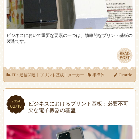
ビジネスにおいて重要な要素の一つは、効率的なプリント基板の
製造です。
READ
READ
POST
POST
IT・通信関連
|
プリント基板
|
メーカー
半導体
Girardo
2024
2024
ビジネスにおけるプリント基板：必要不可
02/18
02/18
欠な電子機器の基盤