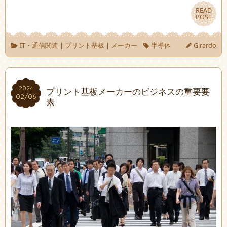
READ
READ
POST
POST
IT・通信関連
|
プリント基板
|
メーカー
半導体
Girardo
2024
2024
プリント基板メーカーのビジネスの重要要
02/06
02/06
素