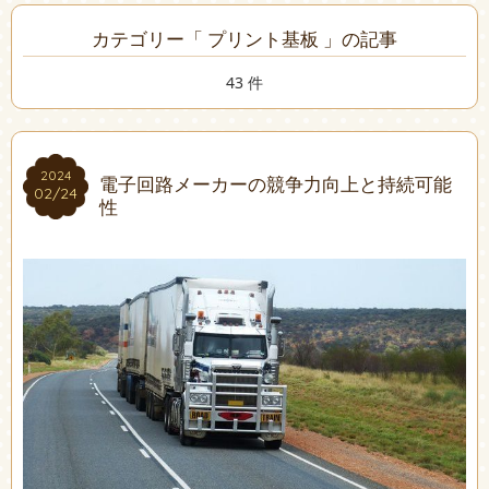
カテゴリー「 プリント基板 」の記事
43 件
2024
2024
電子回路メーカーの競争力向上と持続可能
02/24
02/24
性