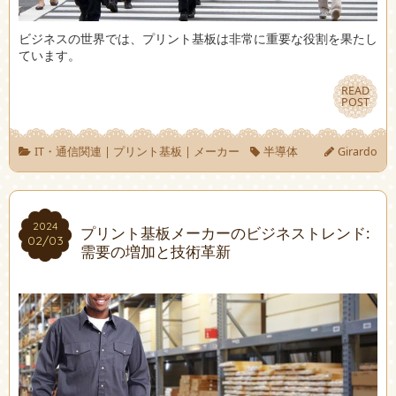
ビジネスの世界では、プリント基板は非常に重要な役割を果たし
ています。
READ
READ
POST
POST
IT・通信関連
|
プリント基板
|
メーカー
半導体
Girardo
2024
2024
プリント基板メーカーのビジネストレンド:
02/03
02/03
需要の増加と技術革新