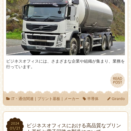
ビジネスオフィスには、さまざまな企業や組織が集まり、業務を
行っています。
READ
READ
POST
POST
IT・通信関連
|
プリント基板
|
メーカー
半導体
Girardo
2024
2024
ビジネスオフィスにおける高品質なプリン
01/21
01/21