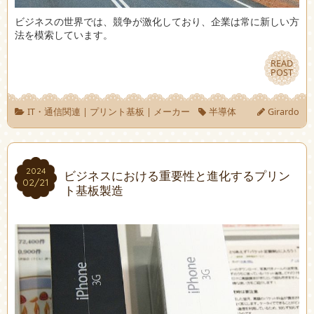
ビジネスの世界では、競争が激化しており、企業は常に新しい方
法を模索しています。
READ
READ
POST
POST
IT・通信関連
|
プリント基板
|
メーカー
半導体
Girardo
2024
2024
ビジネスにおける重要性と進化するプリン
02/21
02/21
ト基板製造