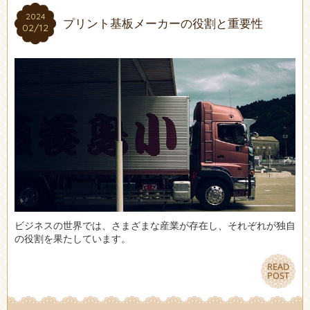
2024
2024
プリント基板メーカーの役割と重要性
02/12
02/12
ビジネスの世界では、さまざまな産業が存在し、それぞれが独自
の役割を果たしています。
READ
READ
POST
POST