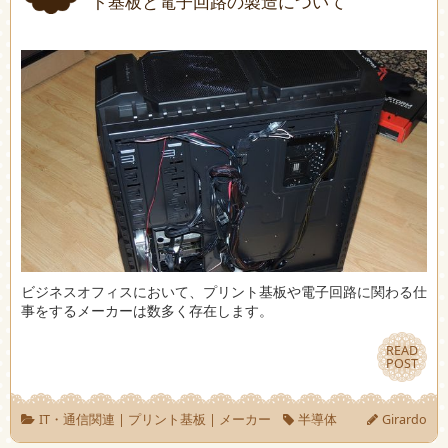
ト基板と電子回路の製造について
ビジネスオフィスにおいて、プリント基板や電子回路に関わる仕
事をするメーカーは数多く存在します。
READ
READ
POST
POST
IT・通信関連
|
プリント基板
|
メーカー
半導体
Girardo