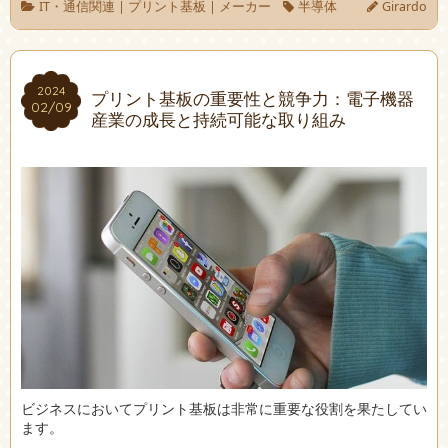
IT・通信関連
|
プリント基板
|
メーカー
半導体
Girardo
2024
2024
プリント基板の重要性と競争力：電子機器
02/09
02/09
産業の成長と持続可能な取り組み
ビジネスにおいてプリント基板は非常に重要な役割を果たしてい
ます。