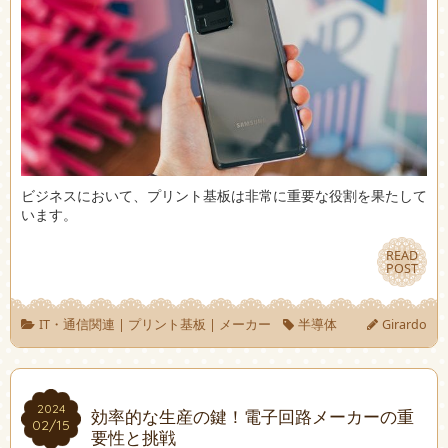
ビジネスにおいて、プリント基板は非常に重要な役割を果たして
います。
READ
READ
POST
POST
IT・通信関連
|
プリント基板
|
メーカー
半導体
Girardo
2024
2024
効率的な生産の鍵！電子回路メーカーの重
02/15
02/15
要性と挑戦