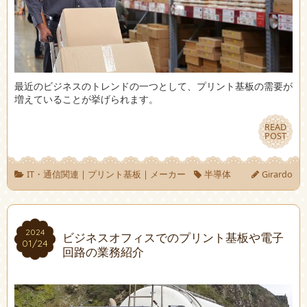
最近のビジネスのトレンドの一つとして、プリント基板の需要が
増えていることが挙げられます。
READ
READ
POST
POST
IT・通信関連
|
プリント基板
|
メーカー
半導体
Girardo
2024
2024
ビジネスオフィスでのプリント基板や電子
01/24
01/24
回路の業務紹介