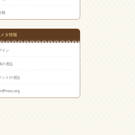
分類
メタ情報
グイン
稿の
RSS
メントの
RSS
rdPress.org