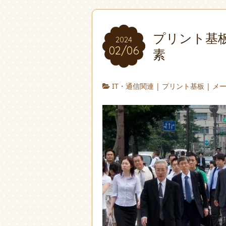
プリント基
2024
02/06
素
IT・通信関連
|
プリント基板
|
メ