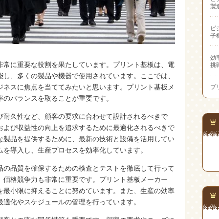
製
ビ
子
効
非常に重要な役割を果たしています。
プリント基板は、電
挑
能し、多くの製品や機器で使用されています。ここでは、
ジネスに焦点を当ててみたいと思います。プリント基板メ
プ
率のバランスを取ることが重要です。
び耐久性など、顧客の要求に合わせて設計されるべきで
および収益性の向上を追求するために最適化されるべきで
な製品を提供するために、最新の技術と設備を活用してい
ムを導入し、生産プロセスを効率化しています。
品の品質を確保するための検査とテストを徹底して行って
、価格競争力も非常に重要です。プリント基板メーカー
を最小限に抑えることに努めています。また、生産の効率
最適化やスケジュールの管理を行っています。