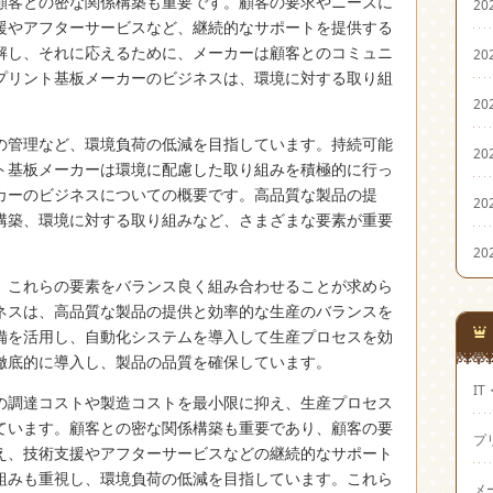
顧客との密な関係構築も重要です。顧客の要求やニーズに
20
援やアフターサービスなど、継続的なサポートを提供する
解し、それに応えるために、メーカーは顧客とのコミュニ
20
プリント基板メーカーのビジネスは、環境に対する取り組
20
の管理など、環境負荷の低減を目指しています。持続可能
20
ト基板メーカーは環境に配慮した取り組みを積極的に行っ
カーのビジネスについての概要です。高品質な製品の提
20
構築、環境に対する取り組みなど、さまざまな要素が重要
20
、これらの要素をバランス良く組み合わせることが求めら
ネスは、高品質な製品の提供と効率的な生産のバランスを
備を活用し、自動化システムを導入して生産プロセスを効
徹底的に導入し、製品の品質を確保しています。
I
の調達コストや製造コストを最小限に抑え、生産プロセス
ています。顧客との密な関係構築も重要であり、顧客の要
プ
え、技術支援やアフターサービスなどの継続的なサポート
組みも重視し、環境負荷の低減を目指しています。これら
メ