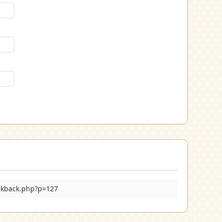
ckback.php?p=127