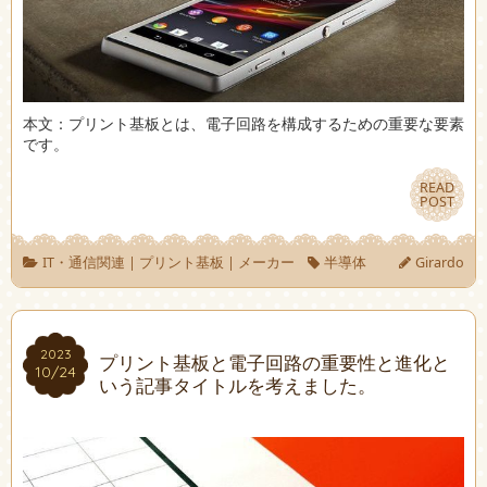
本文：プリント基板とは、電子回路を構成するための重要な要素
です。
READ
READ
POST
POST
IT・通信関連
|
プリント基板
|
メーカー
半導体
Girardo
2023
2023
プリント基板と電子回路の重要性と進化と
10/24
10/24
いう記事タイトルを考えました。