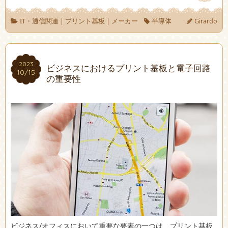
IT・通信関連
|
プリント基板
|
メーカー
半導体
Girardo
2023
2023
ビジネスにおけるプリント基板と電子回路
10/15
10/15
の重要性
ビジネス/オフィスにおいて重要な要素の一つは、プリント基板