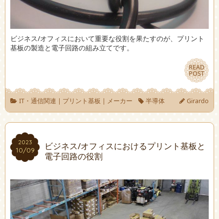
ビジネス/オフィスにおいて重要な役割を果たすのが、プリント
基板の製造と電子回路の組み立てです。
READ
READ
POST
POST
IT・通信関連
|
プリント基板
|
メーカー
半導体
Girardo
2023
2023
ビジネス/オフィスにおけるプリント基板と
10/09
10/09
電子回路の役割