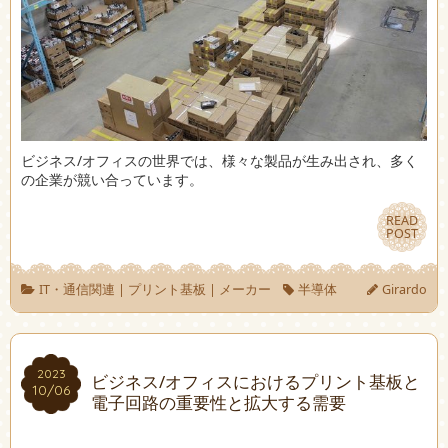
ビジネス/オフィスの世界では、様々な製品が生み出され、多く
の企業が競い合っています。
READ
READ
POST
POST
IT・通信関連
|
プリント基板
|
メーカー
半導体
Girardo
2023
2023
ビジネス/オフィスにおけるプリント基板と
10/06
10/06
電子回路の重要性と拡大する需要