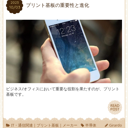
2023
2023
プリント基板の重要性と進化
10/03
10/03
ビジネス/オフィスにおいて重要な役割を果たすのが、プリント
基板です。
READ
READ
POST
POST
IT・通信関連
|
プリント基板
|
メーカー
半導体
Girardo