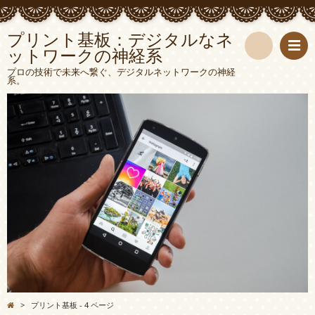
プリント基板：デジタルなネ
ットワークの神経系
検
プロの技術で未来へ繋ぐ、デジタルネットワークの神経
系。
索
>
プリント基板 - 4 ページ