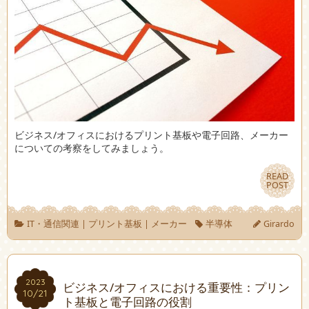
ビジネス/オフィスにおけるプリント基板や電子回路、メーカー
についての考察をしてみましょう。
READ
READ
POST
POST
IT・通信関連
|
プリント基板
|
メーカー
半導体
Girardo
2023
2023
ビジネス/オフィスにおける重要性：プリン
10/21
10/21
ト基板と電子回路の役割