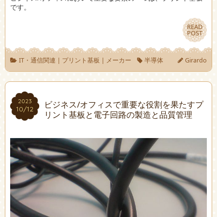
です。
READ
READ
POST
POST
IT・通信関連
|
プリント基板
|
メーカー
半導体
Girardo
2023
2023
ビジネス/オフィスで重要な役割を果たすプ
10/12
10/12
リント基板と電子回路の製造と品質管理