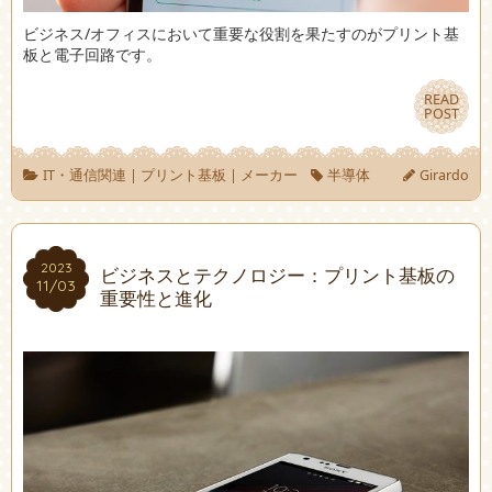
ビジネス/オフィスにおいて重要な役割を果たすのがプリント基
板と電子回路です。
READ
READ
POST
POST
IT・通信関連
|
プリント基板
|
メーカー
半導体
Girardo
2023
2023
ビジネスとテクノロジー：プリント基板の
11/03
11/03
重要性と進化