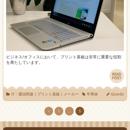
ビジネス/オフィスにおいて、プリント基板は非常に重要な役割
を果たしています。
READ
READ
POST
POST
IT・通信関連
|
プリント基板
|
メーカー
半導体
Girardo
‹
1
…
5