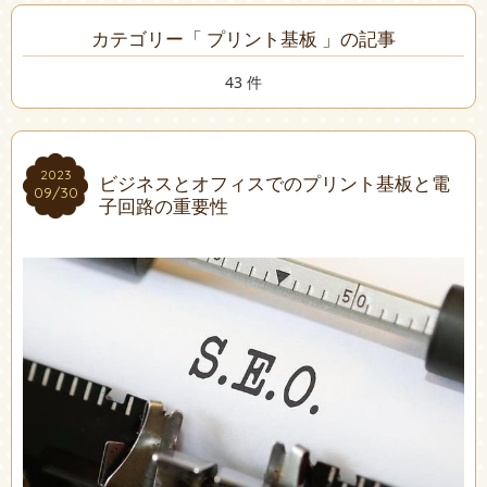
カテゴリー「 プリント基板 」の記事
43 件
2023
2023
ビジネスとオフィスでのプリント基板と電
09/30
09/30
子回路の重要性