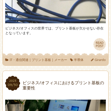
ビジネス/オフィスの世界では、プリント基板が欠かせない存在
となっています。
READ
READ
POST
POST
IT・通信関連
|
プリント基板
|
メーカー
半導体
Girardo
2023
2023
ビジネス/オフィスにおけるプリント基板の
09/30
09/30
重要性