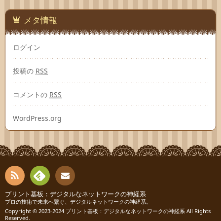
メタ情報
ログイン
投稿の
RSS
コメントの
RSS
WordPress.org
RSS
Fee
プリント基板：デジタルなネットワークの神経系
お問
プロの技術で未来へ繋ぐ、デジタルネットワークの神経系。
Copyright © 2023-2024
プリント基板：デジタルなネットワークの神経系
All Rights
dly
い合
Reserved.