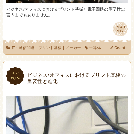
ビジネス/オフィスにおけるプリント基板と電子回路の重要性は
言うまでもありません。
READ
READ
POST
POST
IT・通信関連
|
プリント基板
|
メーカー
半導体
Girardo
2023
2023
ビジネス/オフィスにおけるプリント基板の
09/30
09/30
重要性と進化