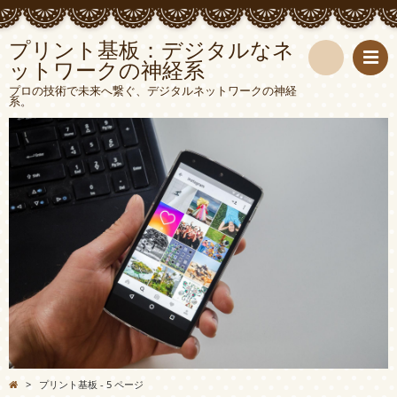
プリント基板：デジタルなネ
ットワークの神経系
検
プロの技術で未来へ繋ぐ、デジタルネットワークの神経
系。
索
>
プリント基板 - 5 ページ