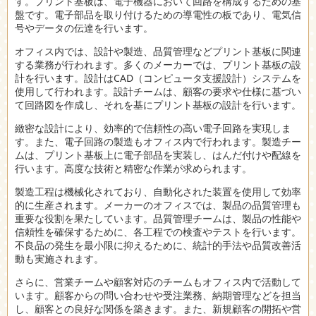
す。プリント基板は、電子機器において回路を構成するための基
盤です。電子部品を取り付けるための導電性の板であり、電気信
号やデータの伝達を行います。
オフィス内では、設計や製造、品質管理などプリント基板に関連
する業務が行われます。多くのメーカーでは、プリント基板の設
計を行います。設計はCAD（コンピュータ支援設計）システムを
使用して行われます。設計チームは、顧客の要求や仕様に基づい
て回路図を作成し、それを基にプリント基板の設計を行います。
緻密な設計により、効率的で信頼性の高い電子回路を実現しま
す。また、電子回路の製造もオフィス内で行われます。製造チー
ムは、プリント基板上に電子部品を実装し、はんだ付けや配線を
行います。高度な技術と精密な作業が求められます。
製造工程は機械化されており、自動化された装置を使用して効率
的に生産されます。メーカーのオフィスでは、製品の品質管理も
重要な役割を果たしています。品質管理チームは、製品の性能や
信頼性を確保するために、各工程での検査やテストを行います。
不良品の発生を最小限に抑えるために、統計的手法や品質改善活
動も実施されます。
さらに、営業チームや顧客対応のチームもオフィス内で活動して
います。顧客からの問い合わせや受注業務、納期管理などを担当
し、顧客との良好な関係を築きます。また、新規顧客の開拓や営