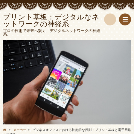
プリント基板：デジタルなネ
ットワークの神経系
検
プロの技術で未来へ繋ぐ、デジタルネットワークの神経
系。
索
>
メーカー
>
ビジネスオフィスにおける技術的な役割：プリント基板と電子回路