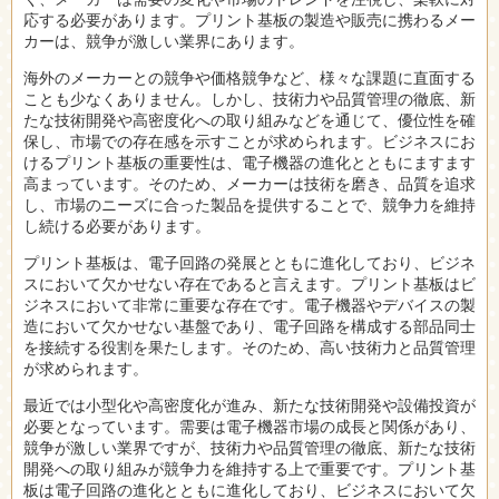
応する必要があります。プリント基板の製造や販売に携わるメー
カーは、競争が激しい業界にあります。
海外のメーカーとの競争や価格競争など、様々な課題に直面する
ことも少なくありません。しかし、技術力や品質管理の徹底、新
たな技術開発や高密度化への取り組みなどを通じて、優位性を確
保し、市場での存在感を示すことが求められます。ビジネスにお
けるプリント基板の重要性は、電子機器の進化とともにますます
高まっています。そのため、メーカーは技術を磨き、品質を追求
し、市場のニーズに合った製品を提供することで、競争力を維持
し続ける必要があります。
プリント基板は、電子回路の発展とともに進化しており、ビジネ
スにおいて欠かせない存在であると言えます。プリント基板はビ
ジネスにおいて非常に重要な存在です。電子機器やデバイスの製
造において欠かせない基盤であり、電子回路を構成する部品同士
を接続する役割を果たします。そのため、高い技術力と品質管理
が求められます。
最近では小型化や高密度化が進み、新たな技術開発や設備投資が
必要となっています。需要は電子機器市場の成長と関係があり、
競争が激しい業界ですが、技術力や品質管理の徹底、新たな技術
開発への取り組みが競争力を維持する上で重要です。プリント基
板は電子回路の進化とともに進化しており、ビジネスにおいて欠