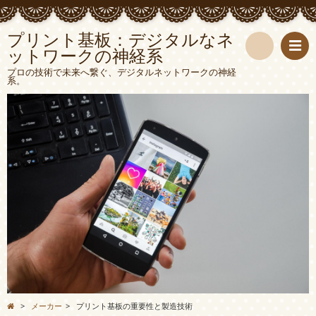
プリント基板：デジタルなネ
ットワークの神経系
検
プロの技術で未来へ繋ぐ、デジタルネットワークの神経
系。
索
>
メーカー
>
プリント基板の重要性と製造技術