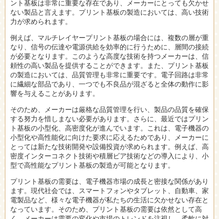
ント基板は非常に重要な存在であり、メーカーにとっても欠かせ
ない製品と言えます。プリント基板の製造においては、高い技術
力が求められます。
例えば、マルチレイヤープリント基板の場合には、複数の層が重
なり、信号の伝達や電源供給を効率的に行うために、層間の接続
が必要となります。このような高度な技術を持つメーカーは、信
頼性の高い製品を提供することができます。また、プリント基板
の製造においては、品質管理も非常に重要です。電子回路は非常
に繊細な部品であり、一つでも不良品が混ざると全体の動作に影
響を与えることがあります。
そのため、メーカーは厳格な品質管理を行い、製品の品質を確保
する努力を惜しまない必要があります。さらに、最近ではプリン
ト基板の小型化、高密度化が進んでいます。これは、電子機器の
小型化や高性能化に向けた要求に応えるためであり、メーカーに
とっては新たな技術開発や設備投資が求められます。例えば、高
密度インターコネクト技術や積層ビア技術などの導入により、小
型で高性能なプリント基板の製造が可能となります。
プリント基板の需要は、電子機器市場の成長と密接な関係があり
ます。現代社会では、スマートフォンやタブレット、自動車、家
電製品など、様々な電子機器が私たちの生活に欠かせない存在と
なっています。そのため、プリント基板の需要は依然として高
く、メーカーは需要の変化や市場のトレンドを注視し、柔軟に対